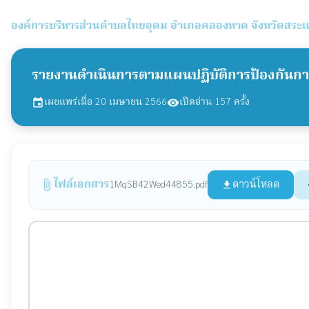
องค์การบริหารส่วนตำบลไทยอุดม
อำเภอคลองหาด จังหวัดสระแ
รายงานดำเนินการตามแผนปฏิบัติการป้องกันการ
เผยแพร่เมื่อ 20 เมษายน 2566
เปิดอ่าน 157 ครั้ง
event
visibility
ไฟล์เอกสาร
ดาวน์โหลด
1MqSB42Wed44855.pdf
attach_file
file_download