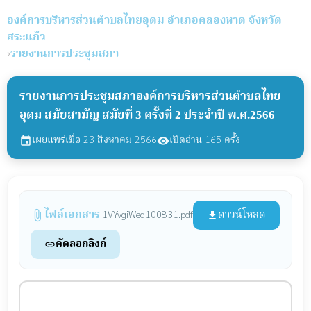
องค์การบริหารส่วนตำบลไทยอุดม
อำเภอคลองหาด จังหวัด
สระแก้ว
›
รายงานการประชุมสภา
รายงานการประชุมสภาองค์การบริหารส่วนตำบลไทย
อุดม สมัยสามัญ สมัยที่ 3 ครั้งที่ 2 ประจำปี พ.ศ.2566
เผยแพร่เมื่อ 23 สิงหาคม 2566
เปิดอ่าน 165 ครั้ง
event
visibility
ไฟล์เอกสาร
ดาวน์โหลด
I1VYvgiWed100831.pdf
attach_file
file_download
คัดลอกลิงก์
link