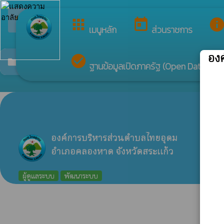
ยินดีต้อนร
arrow_back_ios
กลับเมนูหลัก
apps
today
inf
เมนูหลัก
ส่วนราชการ
อง
check_circle
การขับเคลื่อนแผนปฏิบัติการป้องกันการทุจริตประ
folder
ฐานข้อมูลเปิดภาครัฐ (Open Data)
ท
องค์การบริหารส่วนตำบลไทยอุดม
อำเภอคลองหาด จังหวัดสระแก้ว
ผู้ดูแลระบบ
พัฒนาระบบ